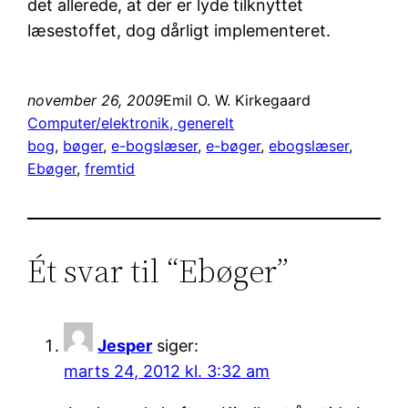
det allerede, at der er lyde tilknyttet
læsestoffet, dog dårligt implementeret.
november 26, 2009
Emil O. W. Kirkegaard
Computer/elektronik, generelt
bog
, 
bøger
, 
e-bogslæser
, 
e-bøger
, 
ebogslæser
, 
Ebøger
, 
fremtid
Ét svar til “Ebøger”
Jesper
siger:
marts 24, 2012 kl. 3:32 am